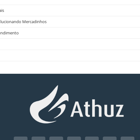
ais
olucionando Mercadinhos
tendimento