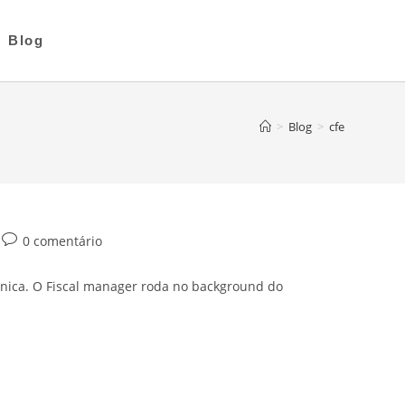
Blog
>
Blog
>
cfe
0 comentário
ônica. O Fiscal manager roda no background do