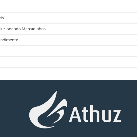
ais
olucionando Mercadinhos
tendimento