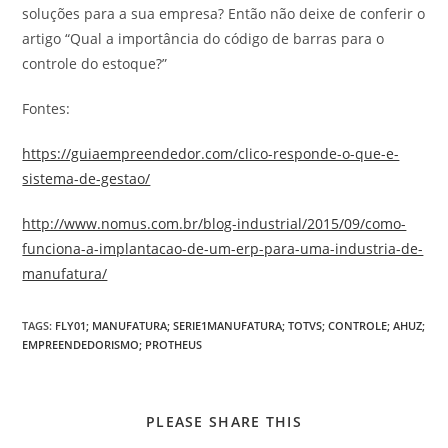
soluções para a sua empresa? Então não deixe de conferir o
artigo “Qual a importância do código de barras para o
controle do estoque?”
Fontes:
https://guiaempreendedor.com/clico-responde-o-que-e-
sistema-de-gestao/
http://www.nomus.com.br/blog-industrial/2015/09/como-
funciona-a-implantacao-de-um-erp-para-uma-industria-de-
manufatura/
TAGS
:
FLY01; MANUFATURA; SERIE1MANUFATURA; TOTVS; CONTROLE; AHUZ;
EMPREENDEDORISMO; PROTHEUS
PLEASE SHARE THIS