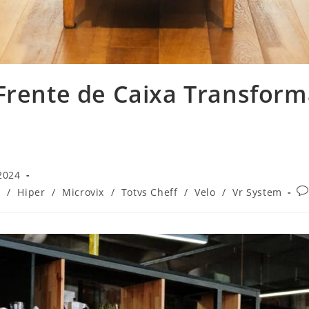
rente de Caixa Transform
2024
0
/
Hiper
/
Microvix
/
Totvs Cheff
/
Velo
/
Vr System