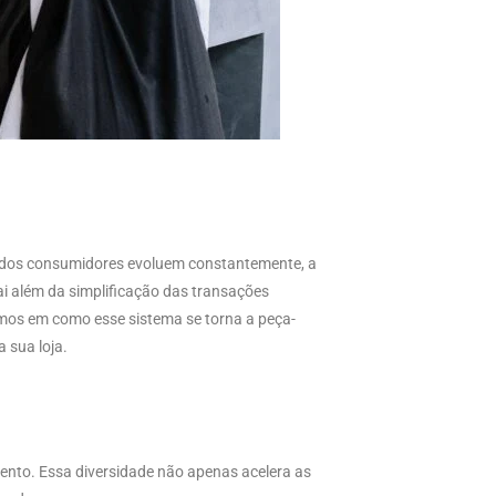
s dos consumidores evoluem constantemente, a
ai além da simplificação das transações
mos em como esse sistema se torna a peça-
 sua loja.
ento. Essa diversidade não apenas acelera as