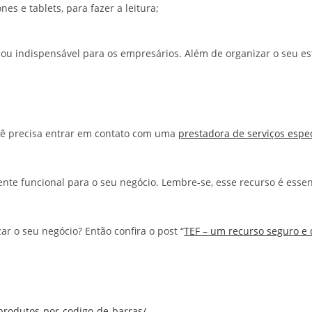
es e tablets, para fazer a leitura;
rnou indispensável para os empresários. Além de organizar o seu e
ocê precisa entrar em contato com uma
prestadora de serviços espe
nte funcional para o seu negócio. Lembre-se, esse recurso é esse
r o seu negócio? Então confira o post “
TEF – um recurso seguro e
-produtos-por-codigo-de-barras/