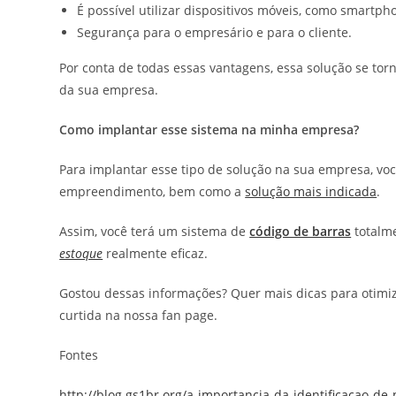
É possível utilizar dispositivos móveis, como smartphon
Segurança para o empresário e para o cliente.
Por conta de todas essas vantagens, essa solução se to
da sua empresa.
Como implantar esse sistema na minha empresa?
Para implantar esse tipo de solução na sua empresa, v
empreendimento, bem como a
solução mais indicada
.
Assim, você terá um sistema de
código de barras
totalme
estoque
realmente eficaz.
Gostou dessas informações? Quer mais dicas para otimiza
curtida na nossa fan page.
Fontes
http://blog.gs1br.org/a-importancia-da-identificacao-de