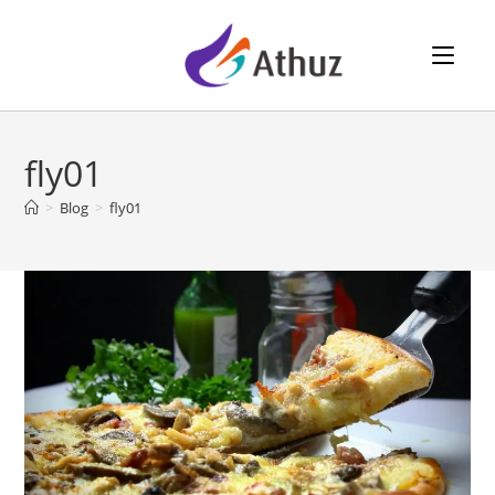
⠀⠀
fly01
>
Blog
>
fly01